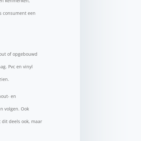
igen kenmerken,
als consument een
 hout of opgebouwd
ag. Pvc en vinyl
zien.
hout- en
en volgen. Ook
t dit deels ook, maar