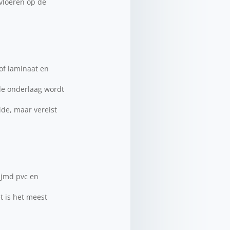
 vloeren op de
of laminaat en
rde onderlaag wordt
ide, maar vereist
lijmd pvc en
t is het meest