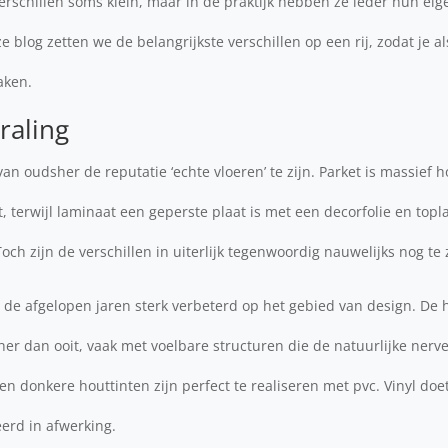
 verschillen soms klein, maar in de praktijk hebben ze ieder hun e
e blog zetten we de belangrijkste verschillen op een rij, zodat je 
aken.
traling
n oudsher de reputatie ‘echte vloeren’ te zijn. Parket is massief
 terwijl laminaat een geperste plaat is met een decorfolie en topla
och zijn de verschillen in uiterlijk tegenwoordig nauwelijks nog te 
 de afgelopen jaren sterk verbeterd op het gebied van design. De 
cher dan ooit, vaak met voelbare structuren die de natuurlijke nerv
en donkere houttinten zijn perfect te realiseren met pvc. Vinyl doe
eerd in afwerking.