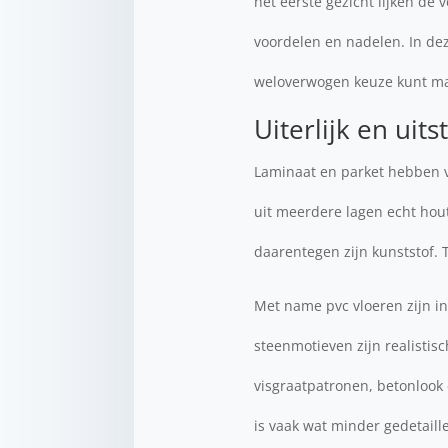
het eerste gezicht lijken de
voordelen en nadelen. In dez
weloverwogen keuze kunt m
Uiterlijk en uits
Laminaat en parket hebben va
uit meerdere lagen echt hout,
daarentegen zijn kunststof. T
Met name pvc vloeren zijn in
steenmotieven zijn realistis
visgraatpatronen, betonlook 
is vaak wat minder gedetaill