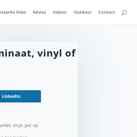
essante links
Advies
Indoor
Outdoor
Contact
inaat, vinyl of
LinkedIn
rket, vinyl, pvc op