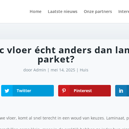
Home
Laatste nieuws
Onze partners
Inter
 vloer écht anders dan lam
parket?
door
Admin
|
mei 14, 2025
|
Huis
Twitter
Pinterest
we vloer, komt al snel terecht in een woud van keuzes. Laminaat, pa