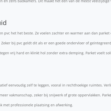
n en zelfs badkamers. Dit maakt het een van de meest veelzijdige
uid
en pvc het het beste. Ze voelen zachter en warmer aan dan parket 
Zeker bij pvc geldt dit als er een goede ondervloer of geïntegree
egen vrij hard en klinkt hol zonder extra demping. Parket voelt sol
latief eenvoudig zelf te leggen, vooral in rechthoekige ruimtes. Ver
 meer vakmanschap, zeker bij snijwerk of grote oppervlakken. Parke
ak met professionele plaatsing en afwerking.