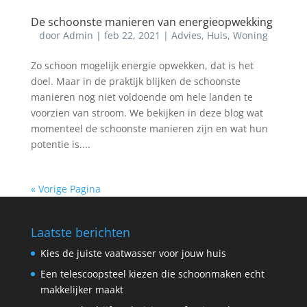
De schoonste manieren van energieopwekking
door
Admin
|
feb 22, 2021
|
Advies
,
Huis
,
Woning
Zo schoon mogelijk energie opwekken, dat is het
doel. Maar in de praktijk blijken de schoonste
manieren nog niet voldoende om hele landen te
voorzien van stroom. We bekijken in deze blog wat
momenteel de schoonste manieren zijn en wat hun
potentie is....
« Vorige Pagina
Laatste berichten
Kies de juiste vaatwasser voor jouw huis
Een telescoopsteel kiezen die schoonmaken echt
makkelijker maakt