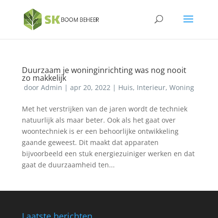
Duurzaam je woninginrichting was nog nooit
zo makkelijk
door
Admin
|
apr 20, 2022
|
Huis
,
Interieur
,
Woning
Met het verstrijken van de jaren wordt de techniek
natuurlijk als maar beter. Ook als het gaat over
woontechniek is er een behoorlijke ontwikkeling
gaande geweest. Dit maakt dat apparaten
bijvoorbeeld een stuk energiezuiniger werken en dat
gaat de duurzaamheid ten...
Laatste berichten