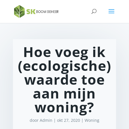
Hoe voeg ik
(ecologische)
waarde toe
aan mijn
woning?
door
Admin
|
okt 27, 2020
|
Woning