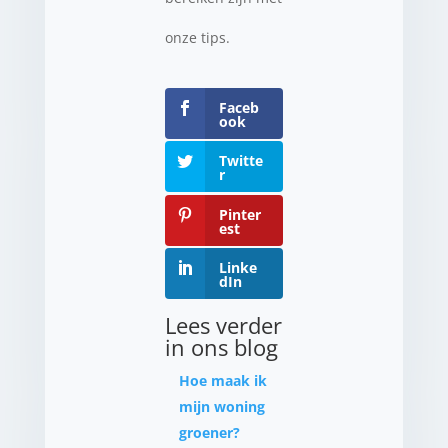
onze tips.
Faceb
ook
Twitte
r
Pinter
est
Linke
dIn
Lees verder
in ons blog
Hoe maak ik
mijn woning
groener?