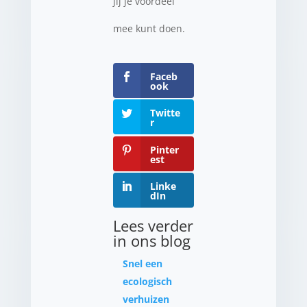
jij je voordeel
mee kunt doen.
Faceb
ook
Twitte
r
Pinter
est
Linke
dIn
Lees verder
in ons blog
Snel een
ecologisch
verhuizen