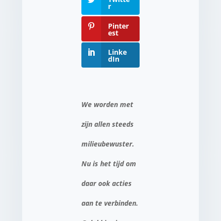
r
Pinter
est
Linke
dIn
We worden met
zijn allen steeds
milieubewuster.
Nu is het tijd om
daar ook acties
aan te verbinden.