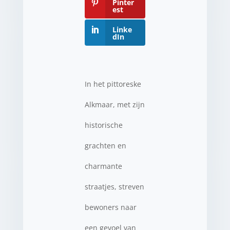
Pinter
est
Linke
dIn
In het pittoreske
Alkmaar, met zijn
historische
grachten en
charmante
straatjes, streven
bewoners naar
een gevoel van