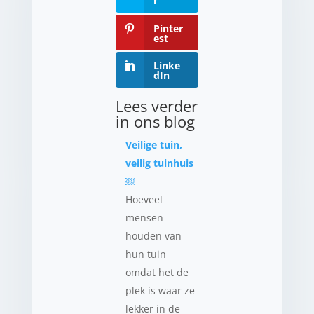
r
Pinter
est
Linke
dIn
Lees verder
in ons blog
Veilige tuin,
veilig tuinhuis
￼
Hoeveel
mensen
houden van
hun tuin
omdat het de
plek is waar ze
lekker in de