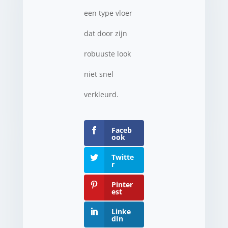
een type vloer
dat door zijn
robuuste look
niet snel
verkleurd.
Faceb
ook
Twitte
r
Pinter
est
Linke
dIn