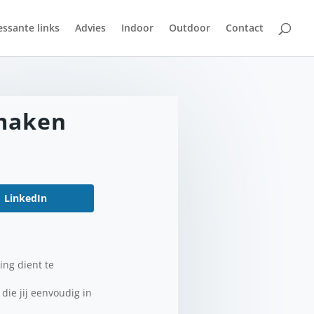
essante links
Advies
Indoor
Outdoor
Contact
 maken
LinkedIn
ing dient te
 die jij eenvoudig in