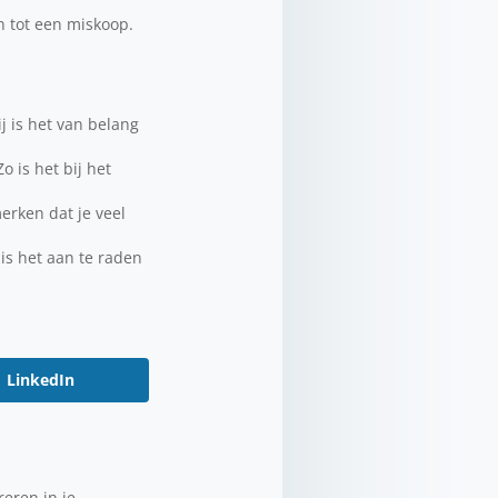
en tot een miskoop.
j is het van belang
 is het bij het
merken dat je veel
 is het aan te raden
LinkedIn
eren in je