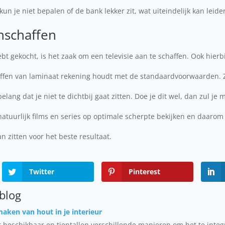
 kun je niet bepalen of de bank lekker zit, wat uiteindelijk kan leid
anschaffen
t gekocht, is het zaak om een televisie aan te schaffen. Ook hierbi
haffen van laminaat rekening houdt met de standaardvoorwaarden. Zo
lang dat je niet te dichtbij gaat zitten. Doe je dit wel, dan zul je 
t natuurlijk films en series op optimale scherpte bekijken en daarom
an zitten voor het beste resultaat.
Twitter
Pinterest
 blog
aken van hout in je interieur
beschikbaar en tientallen verschillende manieren om het te integr