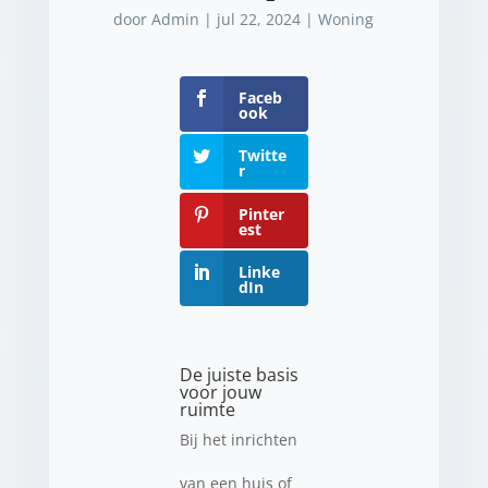
door
Admin
|
jul 22, 2024
|
Woning
Faceb
ook
Twitte
r
Pinter
est
Linke
dIn
De juiste basis
voor jouw
ruimte
Bij het inrichten
van een huis of